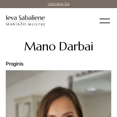
Užsirašyk Čia
Mano Darbai
Proginis