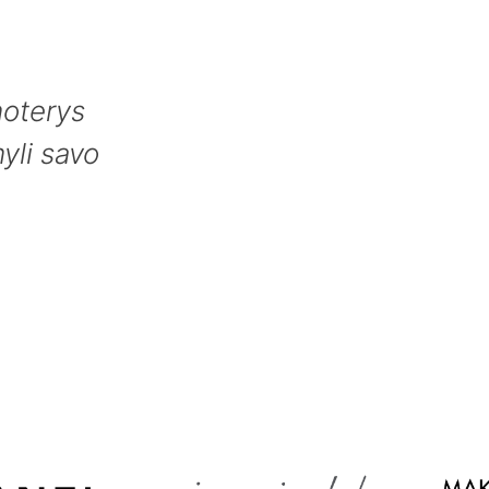
moterys
yli savo