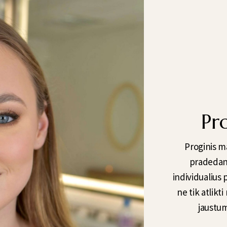
Pr
Proginis ma
pradedant
individualius 
ne tik atlikt
jaustum