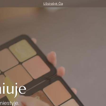
Užsirašyk Čia
iuje
miestyje.