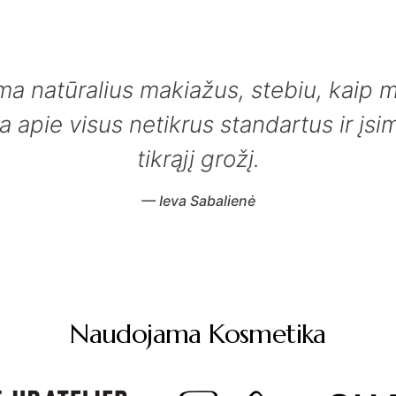
a natūralius makiažus, stebiu, kaip 
a apie visus netikrus standartus ir įsim
tikrąjį grožį.
— Ieva Sabalienė
Naudojama Kosmetika