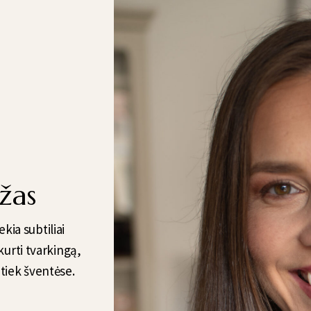
žas
kia subtiliai
kurti tvarkingą,
 tiek šventėse.