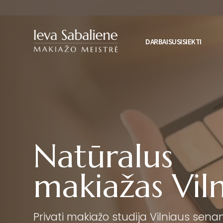
DARBAI
DARBAI
SUSISIEKTI
SUSISIEKTI
Natūralus
makiažas Viln
Privati makiažo studija Vilniaus sena