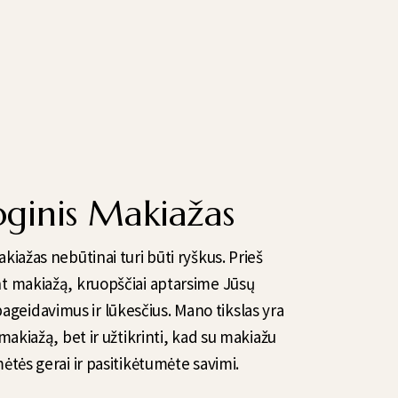
oginis Makiažas
kiažas nebūtinai turi būti ryškus. Prieš
 makiažą, kruopščiai aptarsime Jūsų
pageidavimus ir lūkesčius. Mano tikslas yra
i makiažą, bet ir užtikrinti, kad su makiažu
ėtės gerai ir pasitikėtumėte savimi.