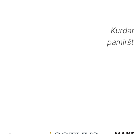
Kurdam
pamiršt